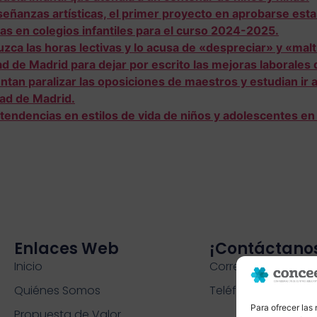
señanzas artísticas, el primer proyecto en aprobarse esta 
s en colegios infantiles para el curso 2024-2025.
ca las horas lectivas y lo acusa de «despreciar» y «malt
d de Madrid para dejar por escrito las mejoras laborales 
tan paralizar las oposiciones de maestros y estudian ir a
ad de Madrid.
tendencias en estilos de vida de niños y adolescentes en
Enlaces Web
¡contáctano
Inicio
Correo: info@conc
Quiénes Somos
Teléfono: 91 726 15 
Para ofrecer las
Propuesta de Valor