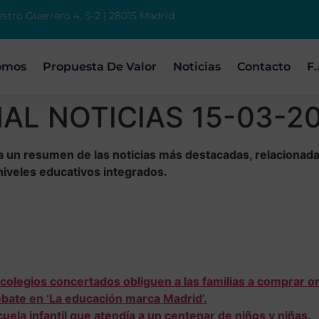
estro Guerrero 4, S-2 | 28015 Madrid
omos
Propuesta De Valor
Noticias
Contacto
F.
L NOTICIAS 15-03-2
a un resumen de las noticias más destacadas, relacionad
niveles educativos integrados.
colegios concertados obliguen a las familias a comprar o
ebate en ‘La educación marca Madrid’.
ela infantil que atendía a un centenar de niños y niñas.