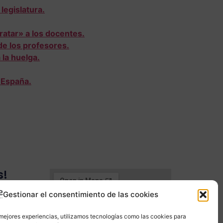
legislatura.
ratar» a los docentes.
de los profesores.
 la huelga.
 España.
s!
ee.es
Gestionar el consentimiento de las cookies
35
 mejores experiencias, utilizamos tecnologías como las cookies para