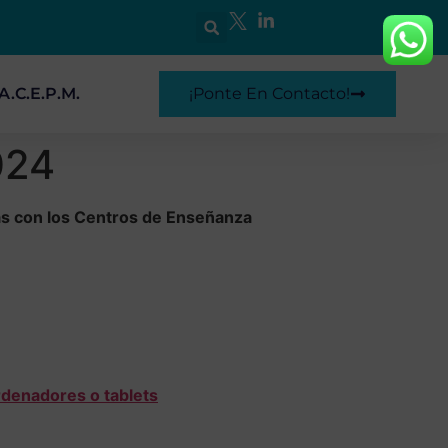
A.C.E.P.M.
¡Ponte En Contacto!
024
as con los Centros de Enseñanza
rdenadores o tablets