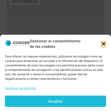
Gestionar el consentimiento
de las cookies
Para ofrecer las mejores experiencias, utilizamos tecnologías como las
cookies para almacenar y/o acceder a la información del dispositivo. El
consentimiento de estas tecnologías nos permitirá procesar datos como
el comportamiento de navegación o las identificaciones únicas en este
sitio. No consentir o retirar el consentimiento, puede afectar
negativamente a ciertas características y funciones.
Gestionar los servicios
Aceptar
Uno de los valores fundamentales de
C.O.N.C.E.E. es el impulso de la Innovación.