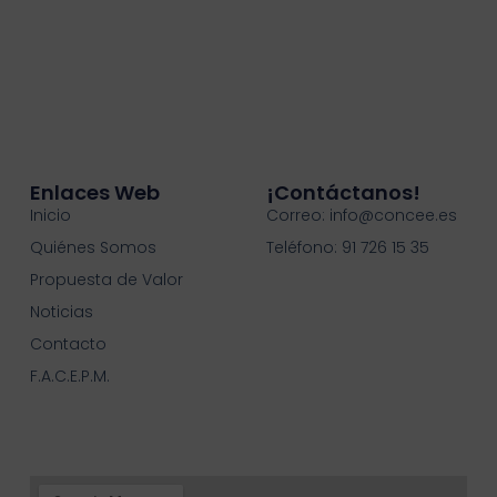
Enlaces Web
¡contáctanos!
Inicio
Correo: info@concee.es
Quiénes Somos
Teléfono: 91 726 15 35
Propuesta de Valor
Noticias
Contacto
F.A.C.E.P.M.