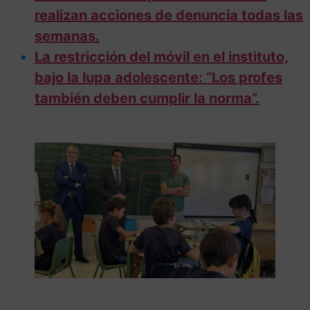
realizan acciones de denuncia todas las
semanas.
La restricción del móvil en el instituto,
bajo la lupa adolescente: “Los profes
también deben cumplir la norma”.