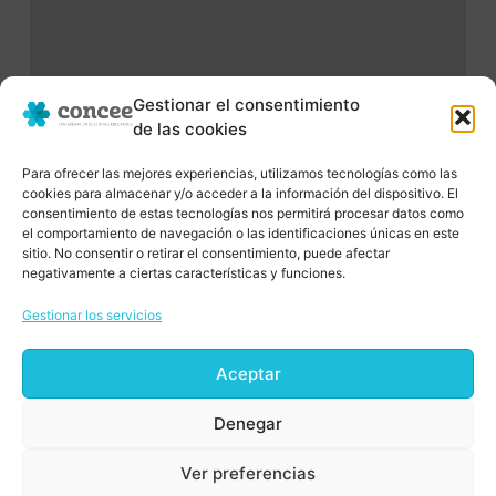
Gestionar el consentimiento
de las cookies
Para ofrecer las mejores experiencias, utilizamos tecnologías como las
cookies para almacenar y/o acceder a la información del dispositivo. El
consentimiento de estas tecnologías nos permitirá procesar datos como
el comportamiento de navegación o las identificaciones únicas en este
sitio. No consentir o retirar el consentimiento, puede afectar
negativamente a ciertas características y funciones.
Gestionar los servicios
Aceptar
Uno de los valores fundamentales de
C.O.N.C.E.E. es el impulso de la Innovación.
Denegar
Ver preferencias